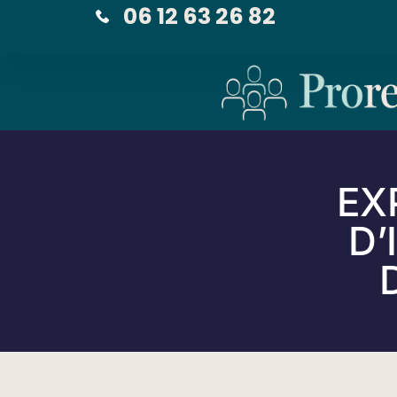
06 12 63 26 82
EX
D’