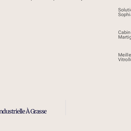
Solut
Sophi
Cabin
Marti
Meill
Vitrol
dustrielle À Grasse