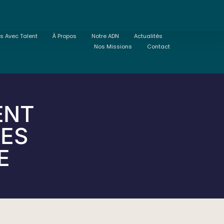
ts Avec Talent
À Propos
Notre ADN
Actualités
Nos Missions
Contact
ENT
RES
E