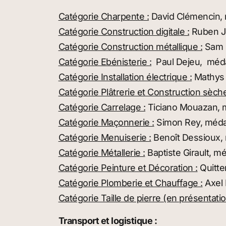
Catégorie Charpente :
David Clémencin, m
Catégorie Construction digitale :
Ruben Jo
Catégorie Construction métallique :
Sam G
Catégorie Ebénisterie :
Paul Dejeu, médai
Catégorie Installation électrique :
Mathys 
Catégorie Plâtrerie et Construction sèche
Catégorie Carrelage :
Ticiano Mouazan, m
Catégorie Maçonnerie :
Simon Rey, médai
Catégorie Menuiserie :
Benoît Dessioux, 
Catégorie Métallerie :
Baptiste Girault, mé
Catégorie Peinture et Décoration :
Quitte
Catégorie Plomberie et Chauffage :
Axel 
Catégorie Taille de pierre (en présentatio
Transport et logistique :