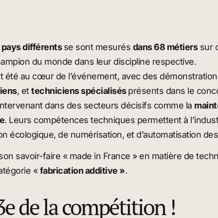
pays différents
se sont mesurés
dans 68 métiers
sur c
champion du monde dans leur discipline respective.
 ont été au cœur de l’événement, avec des démonstratio
iens
, et
techniciens spécialisés
présents dans le conco
e, intervenant dans des secteurs décisifs comme la
maint
e
. Leurs compétences techniques permettent à l’industr
tion écologique, de numérisation, et d’automatisation d
son savoir-faire « made in France » en matière de techni
catégorie «
f
abrication additive »
.
e de la compétition !