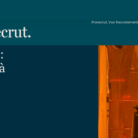
Prorecrut, Vos Recrutemen
:
à