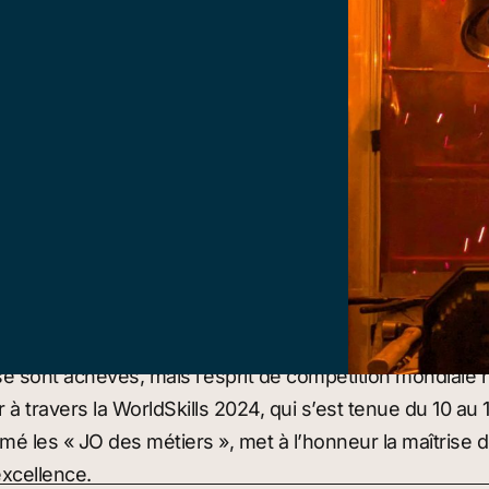
ont achevés, mais l’esprit de compétition mondiale ne f
r à travers la WorldSkills 2024, qui s’est tenue du 10 a
 les « JO des métiers », met à l’honneur la maîtrise d
excellence.